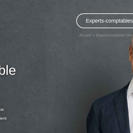
Experts-comptables,
Accueil
Expert-comptable Gir
ble
que
ient