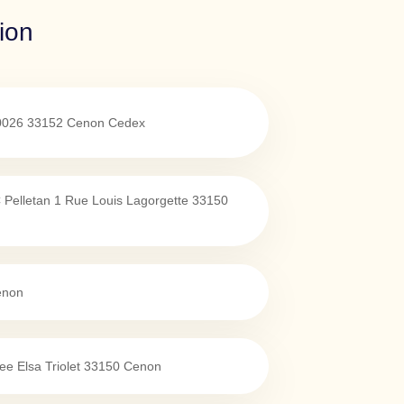
ion
0026
33152
Cenon Cedex
 Pelletan 1 Rue Louis Lagorgette
33150
enon
e Elsa Triolet
33150
Cenon