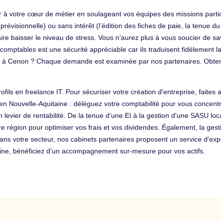
er à votre cœur de métier en soulageant vos équipes des missions partic
révisionnelle) ou sans intérêt (l’édition des fiches de paie, la tenue du 
 faire baisser le niveau de stress. Vous n’aurez plus à vous soucier de 
omptables est une sécurité appréciable car ils traduisent fidèlement la
le à Cenon ? Chaque demande est examinée par nos partenaires. Obte
ls en freelance IT. Pour sécuriser votre création d'entreprise, faites 
 en Nouvelle-Aquitaine : déléguez votre comptabilité pour vous concent
n levier de rentabilité. De la tenue d'une EI à la gestion d'une SASU lo
otre région pour optimiser vos frais et vos dividendes. Également, la ge
s votre secteur, nos cabinets partenaires proposent un service d'expe
taine, bénéficiez d'un accompagnement sur-mesure pour vos actifs.