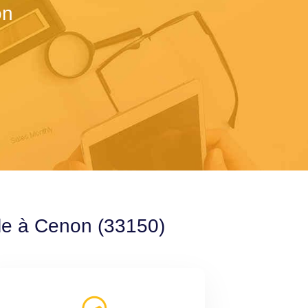
on
ble à Cenon (33150)