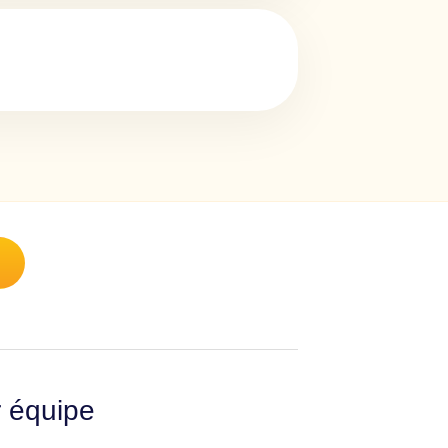
n
r équipe