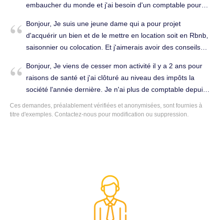
embaucher du monde et j'ai besoin d'un comptable pour
m'aider dans la démarche que je veux entreprendre à cet
Bonjour, Je suis une jeune dame qui a pour projet
égard. Merci. Tenue complète de la comptabilité à Bègles
d'acquérir un bien et de le mettre en location soit en Rbnb,
(33130).
saisonnier ou colocation. Et j'aimerais avoir des conseils
concernant les avantages, les incontournables et tout. Je
Bonjour, Je viens de cesser mon activité il y a 2 ans pour
souhaiterais un comptable sur Angoulême et non un
raisons de santé et j'ai clôturé au niveau des impôts la
service en ligne. Je vous remercie. Tenue complète de la
société l'année dernière. Je n'ai plus de comptable depuis
comptabilité à Bègles (33130).
2 ans et il me faut les 2 derniers bilans pour le greffe afin
Ces demandes, préalablement vérifiées et anonymisées, sont fournies à
que la société soit définitivement fermée. J'ai besoin de
titre d'exemples. Contactez-nous pour modification ou suppression.
conseils car je suis un peu perdue dans les démarches.
Bien cordialement, Établissement des comptes annuels à
Bègles (33130).