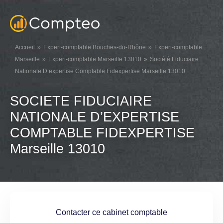
Accueil
Expert-comptable Bouches-du-Rhône
Expert-comptable
Marseille
Expert-comptable Marseille 13010
Société Fiduciaire
Nationale D’expertise Comptable Fidexpertise Marseille 13010
SOCIETE FIDUCIAIRE
NATIONALE D’EXPERTISE
COMPTABLE FIDEXPERTISE
Marseille 13010
Contacter ce cabinet comptable