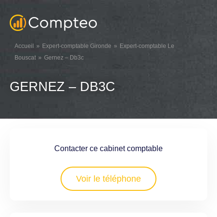
Accueil
Expert-comptable Gironde
Expert-comptable Le
Bouscat
Gernez – Db3c
GERNEZ – DB3C
Contacter ce cabinet comptable
Voir le téléphone