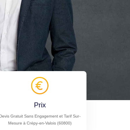
Prix
Devis Gratuit Sans Engagement et Tarif Sur-
Mesure à Crépy-en-Valois (60800)