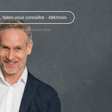
 faites-vous connaître - 49€/mois
Expert comptable Crépy-en-Valois