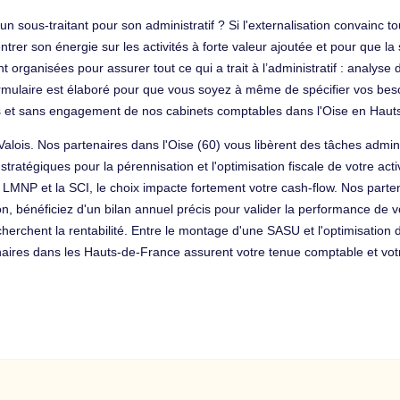
 sous-traitant pour son administratif ? Si l'externalisation convainc to
rer son énergie sur les activités à forte valeur ajoutée et pour que la
rganisées pour assurer tout ce qui a trait à l’administratif : analyse de
rmulaire est élaboré pour que vous soyez à même de spécifier vos besoi
tes et sans engagement de nos cabinets comptables dans l'Oise en Haut
alois. Nos partenaires dans l'Oise (60) vous libèrent des tâches admi
ratégiques pour la pérennisation et l'optimisation fiscale de votre activi
 LMNP et la SCI, le choix impacte fortement votre cash-flow. Nos parte
ion, bénéficiez d'un bilan annuel précis pour valider la performance de 
cherchent la rentabilité. Entre le montage d'une SASU et l'optimisation 
naires dans les Hauts-de-France assurent votre tenue comptable et votr