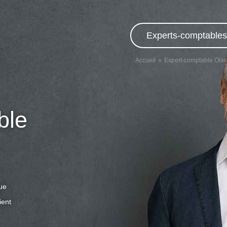
Experts-comptables,
Accueil
Expert-comptable Oise
ble
que
ient