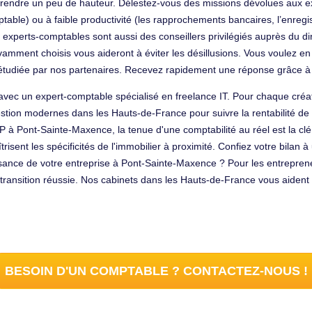
rendre un peu de hauteur. Délestez-vous des missions dévolues aux exp
ble) ou à faible productivité (les rapprochements bancaires, l’enregist
s experts-comptables sont aussi des conseillers privilégiés auprès du di
savamment choisis vous aideront à éviter les désillusions. Vous voulez e
udiée par nos partenaires. Recevez rapidement une réponse grâce à
c un expert-comptable spécialisé en freelance IT. Pour chaque création
estion modernes dans les Hauts-de-France pour suivre la rentabilité de v
P à Pont-Sainte-Maxence, la tenue d'une comptabilité au réel est la clé
isent les spécificités de l'immobilier à proximité. Confiez votre bilan 
ssance de votre entreprise à Pont-Sainte-Maxence ? Pour les entrepren
e transition réussie. Nos cabinets dans les Hauts-de-France vous aident
BESOIN D'UN COMPTABLE ? CONTACTEZ-NOUS !