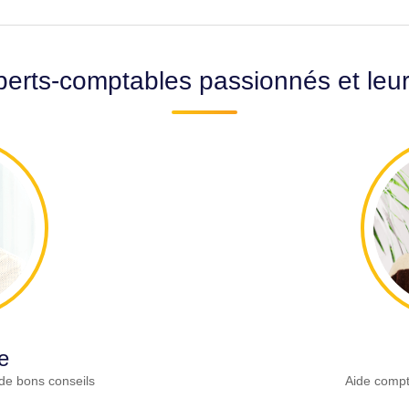
erts-comptables passionnés et leu
e
de bons conseils
Aide compt