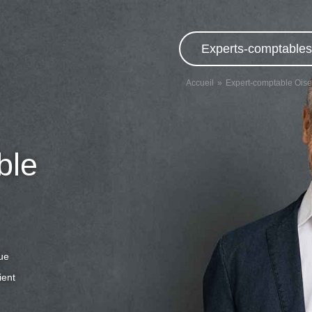
Experts-comptables,
Accueil
Expert-comptable Oise
ble
que
ient