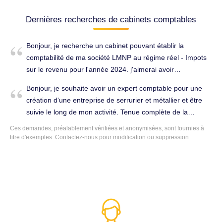
Dernières recherches de cabinets comptables
Bonjour, je recherche un cabinet pouvant établir la
comptabilité de ma société LMNP au régime réel - Impots
sur le revenu pour l'année 2024. j'aimerai avoir
connaisance de vos tarifs Bien à vous. Établissement des
Bonjour, je souhaite avoir un expert comptable pour une
comptes annuels à Montataire (60160).
création d'une entreprise de serrurier et métallier et être
suivie le long de mon activité. Tenue complète de la
comptabilité à Montataire (60160).
Ces demandes, préalablement vérifiées et anonymisées, sont fournies à
titre d'exemples. Contactez-nous pour modification ou suppression.