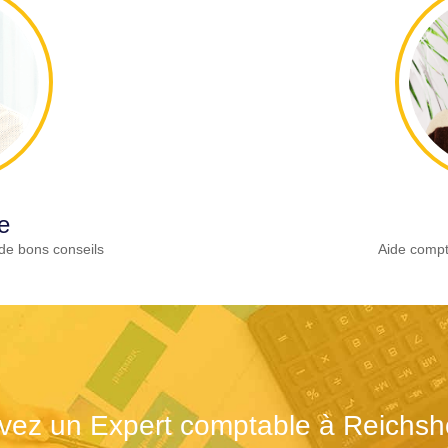
e
de bons conseils
Aide compt
vez un Expert comptable à Reichsh