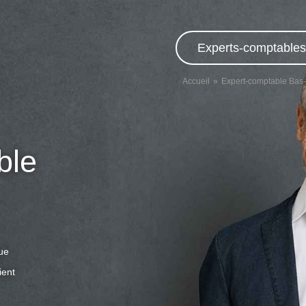
Experts-comptables,
Accueil
Expert-comptable Bas
ble
que
ient