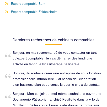
Expert comptable Barr
Expert comptable Eckbolsheim
Dernières recherches de cabinets comptables
Bonjour, on m'a recommandé de vous contacter en tant
qu'expert comptable. Je vais démarrer dès lundi une
activité en tant que kinésithérapeute libérale.
Cordialement. Tenue complète de la comptabilité à
Bonjour, Je souhaite créer une entreprise de sous location
Schiltigheim (67300).
professionnelle immobilière. J'ai besoin de l'élaboration
d'un business plan et de conseils pour le choix du statut
juridique de la société. J'aimerai donc connaitre les prix
Bonjour , Mon conjoint et moi-même souhaitons ouvrir une
afin de mener à bien ce projet. Cordialement. Conseils
Boulangerie Pâtisserie franchisé Feuillette dans la ville de
(juridique, fiscal, social...) à Schiltigheim (67300).
Montluçon. Votre contact nous a été donné par notre ami,