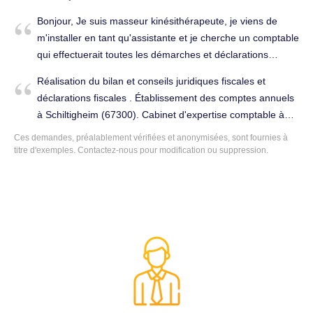
Eugène IACOPINO. Nous sommes à l'étape de
Bonjour, Je suis masseur kinésithérapeute, je viens de
financement et souhaitons être accompagnés par un
m'installer en tant qu'assistante et je cherche un comptable
expert comptable. Pouvez-vous nous communiquer vos
qui effectuerait toutes les démarches et déclarations
disponibilités pour un rendez-vous svp ? Bien à vous.
nécessaires (impôts, urssaf...). Je voudrais connaitre vos
Tenue complète de la comptabilité à Schiltigheim (67300).
Réalisation du bilan et conseils juridiques fiscales et
tarifs. Merci d'avance. Cordialement. Tenue complète de la
déclarations fiscales . Établissement des comptes annuels
comptabilité à Schiltigheim (67300).
à Schiltigheim (67300). Cabinet d'expertise comptable à
changer.
Ces demandes, préalablement vérifiées et anonymisées, sont fournies à
titre d'exemples. Contactez-nous pour modification ou suppression.