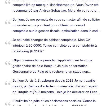
comptabilité en tant que kinésithérapeute. Vous l'avez été
recommandé par Andrea Sebastiao. Merci de votre retour.
Bien cordialement. Charlotte Buisson. Tenue complète de
Bonjour, Je me permets de vous contacter afin de solliciter
la comptabilité à Strasbourg (67000).
un rendez-vous ponctuel pour obtenir un conseil
comptable sur la gestion fiscale, optimisation dans le cadre
d'une EURL. Je n’envisage pas de suivi régulier pour le
Je souhaite changer de cabinet comptable. Mon CA
moment, mais j’aimerais bénéficier de votre expertise sur
inférieur à 50 000€. Tenue complète de la comptabilité à
ce point précis. Pourriez-vous m’indiquer vos disponibilités
Strasbourg (67200).
ainsi que vos conditions tarifaires pour ce type de rendez-
vous ? Je vous remercie par avance pour votre retour.
Objet : demande de période d’application en tant que
Cordialement, Conseils (juridique, fiscal, social...) à
gestionnaire de paie Bonjour, Je suis en formation
Strasbourg (67000).
Gestionnaire de Paie et je recherche un stage non
rémunéré pour valider ma formation. Mon programme de
Bonjour Je vis à Strasbourg depuis 2019 Je ne travaille
formation intègre 2 périodes de stage obligatoires au votre
pas ici, je n'ai pas d'activité commerciale. J'ai un magasin
choix : du 10/06/2025 au 11/07/2025 ou du 15/09/2025 au
en Turquie et j'ai 2 maisons. Dois-je les déclarer en France
10/10/2025 au cours desquelles je mettrai en application
? Bien sûr, je paie mes impôts en Turquie. Vous
les connaissances acquises en formation, telles que traiter
2 bulletins de paie et les déclarations sociales. Conseils
souhaiteriez faire une offre de prix sur ce produit. J'ai
les informations pour déterminer la rémunération brute, les