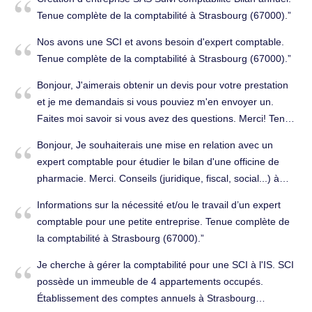
toujours pas été réglée. Je vous prie de nous indiquer le
Tenue complète de la comptabilité à Strasbourg (67000).
motif de ce retard? Nous attendons un règlement dans les
plus brefs délais. Cordialement Dina Sava. Tenue complète
Nos avons une SCI et avons besoin d'expert comptable.
de la comptabilité à Strasbourg (67000).
Tenue complète de la comptabilité à Strasbourg (67000).
Bonjour, J'aimerais obtenir un devis pour votre prestation
et je me demandais si vous pouviez m'en envoyer un.
Faites moi savoir si vous avez des questions. Merci! Tenue
complète de la comptabilité à Strasbourg (67100).
Bonjour, Je souhaiterais une mise en relation avec un
expert comptable pour étudier le bilan d'une officine de
pharmacie. Merci. Conseils (juridique, fiscal, social...) à
Strasbourg (67100).
Informations sur la nécessité et/ou le travail d’un expert
comptable pour une petite entreprise. Tenue complète de
la comptabilité à Strasbourg (67000).
Je cherche à gérer la comptabilité pour une SCI à l'IS. SCI
possède un immeuble de 4 appartements occupés.
Établissement des comptes annuels à Strasbourg