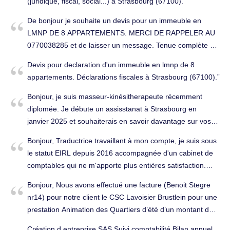
(juridique, fiscal, social...) à Strasbourg (67100).
déposé ma déclaration ici 2020-21-23- Strasbourg Je
calculs des cotisations sociales en paie, traiter les
demande également RDV. Cordialament Ali serbet 07 72
De bonjour je souhaite un devis pour un immeuble en
informations impactant la rémunération nette. Je suis
10 45 77 Not:je parle anglais Mon français est médiocre.
LMNP DE 8 APPARTEMENTS. MERCI DE RAPPELER AU
disponible à tout moment pour discuter de ma candidature.
Tenue complète de la comptabilité à Strasbourg (67000).
0770038285 et de laisser un message. Tenue complète de
Tenue complète de la comptabilité à Strasbourg (67000).
la comptabilité à Strasbourg (67100).
Devis pour declaration d'un immeuble en lmnp de 8
appartements. Déclarations fiscales à Strasbourg (67100).
Bonjour, je suis masseur-kinésitherapeute récemment
diplomée. Je débute un assisstanat à Strasbourg en
janvier 2025 et souhaiterais en savoir davantage sur vos
offres et vos suivis. Cordialement. Tenue complète de la
Bonjour, Traductrice travaillant à mon compte, je suis sous
comptabilité à Strasbourg (67100).
le statut EIRL depuis 2016 accompagnée d'un cabinet de
comptables qui ne m'apporte plus entières satisfaction.
J'aurais souhaité échangé avec vous pour savoir dans un
Bonjour, Nous avons effectué une facture (Benoit Stegre
premier temps si ce statut est réellement adapté à mon
nr14) pour notre client le CSC Lavoisier Brustlein pour une
activité ou si je ne devrais pas en changer... En vous
prestation Animation des Quartiers d’été d’un montant de
remerciant, Bien cordialement. Conseils (juridique, fiscal,
1800€. Cette facture a été transmise le 07/09/23 et n’a
social...) à Strasbourg (67200).
Création d entreprise SAS Suivi comptabilité Bilan annuel.