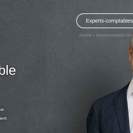
Experts-comptables,
Accueil
Expert-comptable Gir
ble
que
ient