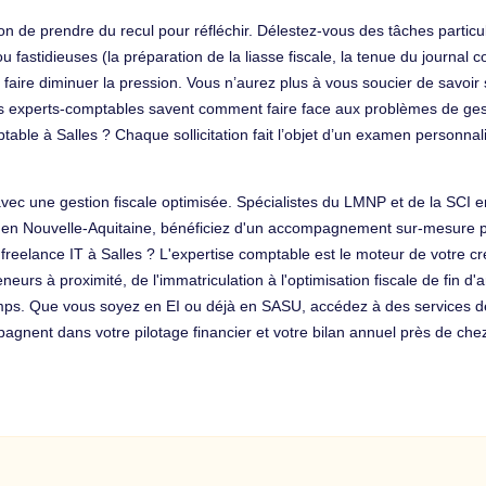
ion de prendre du recul pour réfléchir. Délestez-vous des tâches partic
ou fastidieuses (la préparation de la liasse fiscale, la tenue du journal 
 de faire diminuer la pression. Vous n’aurez plus à vous soucier de savo
os experts-comptables savent comment faire face aux problèmes de ge
ble à Salles ? Chaque sollicitation fait l’objet d’un examen personnalisé.
 avec une gestion fiscale optimisée. Spécialistes du LMNP et de la SCI
 en Nouvelle-Aquitaine, bénéficiez d'un accompagnement sur-mesure pou
 freelance IT à Salles ? L'expertise comptable est le moteur de votre c
urs à proximité, de l'immatriculation à l'optimisation fiscale de fin d'a
mps. Que vous soyez en EI ou déjà en SASU, accédez à des services de 
gnent dans votre pilotage financier et votre bilan annuel près de che