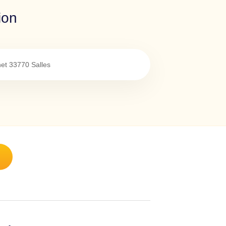
ion
net
33770
Salles