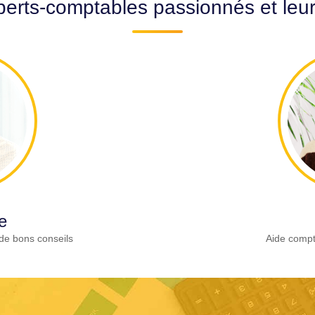
erts-comptables passionnés et leu
e
de bons conseils
Aide compt