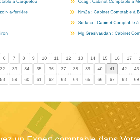
ptable à Carquefou
Ccag : Cabinet Comptable à M
ir-la-ferrière
Nm2a : Cabinet Comptable à B
Sodaco : Cabinet Comptable à 
iron
Mg Gresivaudan : Cabinet Com
6
7
8
9
10
11
12
13
14
15
16
17
32
33
34
35
36
37
38
39
40
41
42
43
58
59
60
61
62
63
64
65
66
67
68
69
vez un Expert comptable dans Votre 