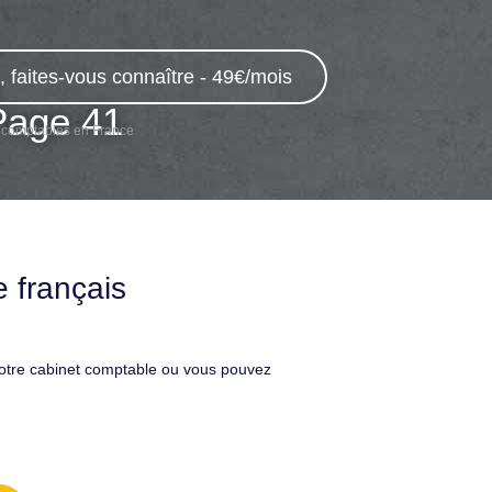
 faites-vous connaître - 49€/mois
Page 41
 comptables en France
 français
votre cabinet comptable ou vous pouvez