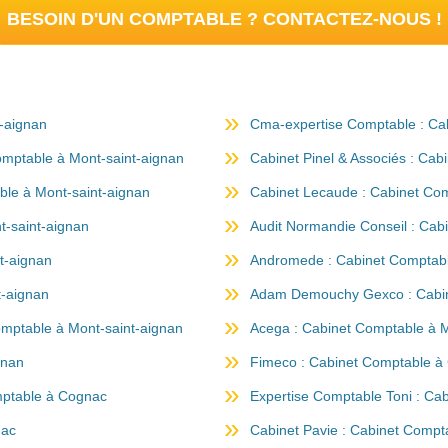
BESOIN D'UN COMPTABLE ? CONTACTEZ-NOUS !
t-aignan
Cma-expertise Comptable : Ca
omptable à Mont-saint-aignan
Cabinet Pinel & Associés : Cab
le à Mont-saint-aignan
Cabinet Lecaude : Cabinet Com
t-saint-aignan
Audit Normandie Conseil : Cab
t-aignan
Andromede : Cabinet Comptabl
t-aignan
Adam Demouchy Gexco : Cabin
omptable à Mont-saint-aignan
Acega : Cabinet Comptable à M
gnan
Fimeco : Cabinet Comptable à
mptable à Cognac
Expertise Comptable Toni : Ca
nac
Cabinet Pavie : Cabinet Comp