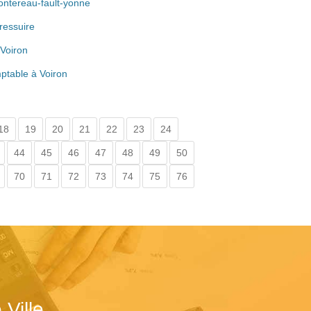
ontereau-fault-yonne
ressuire
Voiron
ptable à Voiron
18
19
20
21
22
23
24
44
45
46
47
48
49
50
70
71
72
73
74
75
76
Ville