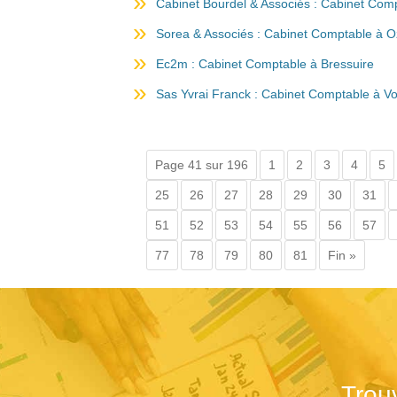
Cabinet Bourdel & Associés : Cabinet Com
Sorea & Associés : Cabinet Comptable à Ozo
Ec2m : Cabinet Comptable à Bressuire
Sas Yvrai Franck : Cabinet Comptable à Vo
Page 41 sur 196
1
2
3
4
5
25
26
27
28
29
30
31
51
52
53
54
55
56
57
77
78
79
80
81
Fin »
Trou