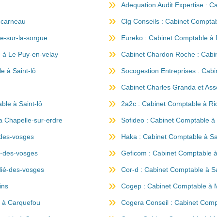
Adequation Audit Expertise : 
ncarneau
Clg Conseils : Cabinet Compta
le-sur-la-sorgue
Eureko : Cabinet Comptable à
 à Le Puy-en-velay
Cabinet Chardon Roche : Cabi
e à Saint-lô
Socogestion Entreprises : Cabi
Cabinet Charles Granda et Ass
ble à Saint-lô
2a2c : Cabinet Comptable à R
 Chapelle-sur-erdre
Sofideo : Cabinet Comptable à
-des-vosges
Haka : Cabinet Comptable à Sa
ié-des-vosges
Geficom : Cabinet Comptable à
dié-des-vosges
Cor-d : Cabinet Comptable à S
ins
Cogep : Cabinet Comptable à 
e à Carquefou
Cogera Conseil : Cabinet Com