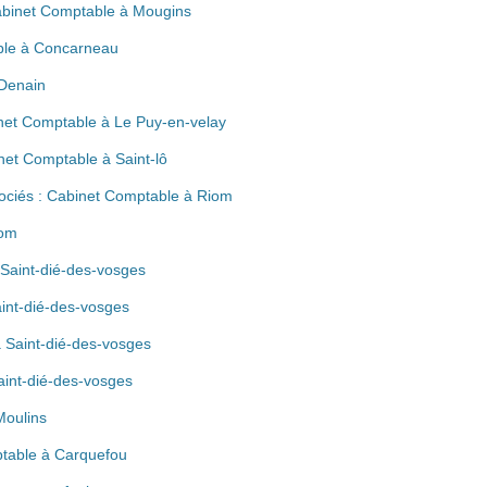
Cabinet Comptable à Mougins
ble à Concarneau
 Denain
net Comptable à Le Puy-en-velay
net Comptable à Saint-lô
ociés : Cabinet Comptable à Riom
iom
 Saint-dié-des-vosges
int-dié-des-vosges
 Saint-dié-des-vosges
aint-dié-des-vosges
Moulins
ptable à Carquefou