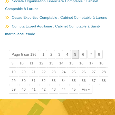
Société Organisation Financiere Comptable : Cabinet
Comptable à Laruns
Ossau Expertise Comptable : Cabinet Comptable à Laruns
Compta Expert Aquitaine : Cabinet Comptable à Saint-
martin-lacaussade
Page 5 sur 196
1
2
3
4
5
6
7
8
9
10
11
12
13
14
15
16
17
18
19
20
21
22
23
24
25
26
27
28
29
30
31
32
33
34
35
36
37
38
39
40
41
42
43
44
45
Fin »