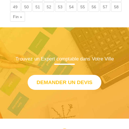
49
50
51
52
53
54
55
56
57
58
Fin »
Trouvez un Expert comptable dans Votre Ville
DEMANDER UN DEVIS