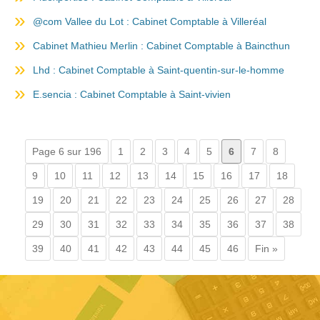
@com Vallee du Lot : Cabinet Comptable à Villeréal
Cabinet Mathieu Merlin : Cabinet Comptable à Baincthun
Lhd : Cabinet Comptable à Saint-quentin-sur-le-homme
E.sencia : Cabinet Comptable à Saint-vivien
Page 6 sur 196
1
2
3
4
5
6
7
8
9
10
11
12
13
14
15
16
17
18
19
20
21
22
23
24
25
26
27
28
29
30
31
32
33
34
35
36
37
38
39
40
41
42
43
44
45
46
Fin »