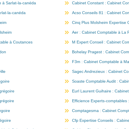
e à Sarlat-la-canéda
Cabinet Constant : Cabinet Co
rlat-la-canéda
Acso Conseils 81 : Cabinet Com
heim
Cinq Plus Molsheim Expertise
lsheim
Aer : Cabinet Comptable à La 
table à Coutances
M Expert Conseil : Cabinet Co
edon
Bohelay Pragest : Cabinet Co
F3m : Cabinet Comptable à Max
lle
Sagec Andrezieux : Cabinet C
égoire
Soaste Comptable Audit : Cabi
grégoire
Eurl Laurent Guihaire : Cabine
grégoire
Efficience Experts-comptables 
égoire
Comptagesma : Cabinet Compta
égoire
Cfp Expertise Conseils : Cabin