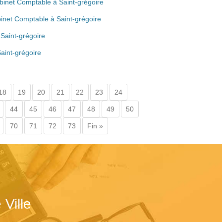
abinet Comptable à Saint-grégoire
inet Comptable à Saint-grégoire
Saint-grégoire
aint-grégoire
18
19
20
21
22
23
24
44
45
46
47
48
49
50
70
71
72
73
Fin »
Ville