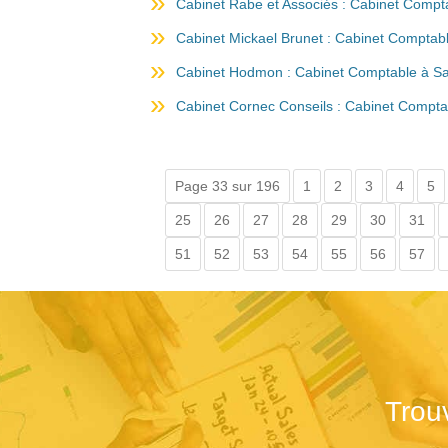
Cabinet Rabe et Associés : Cabinet Compta
Cabinet Mickael Brunet : Cabinet Comptabl
Cabinet Hodmon : Cabinet Comptable à Sa
Cabinet Cornec Conseils : Cabinet Comptab
Page 33 sur 196
1
2
3
4
5
25
26
27
28
29
30
31
51
52
53
54
55
56
57
Trou