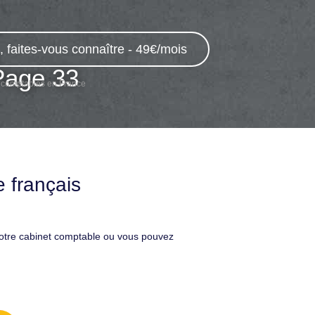
 faites-vous connaître - 49€/mois
Page 33
 comptables en France
 français
votre cabinet comptable ou vous pouvez