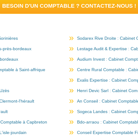
BESOIN D'UN COMPTABLE ? CONTACTEZ-NOUS !
orinières
Sodarex Rive Droite : Cabinet
es-près-bordeaux
Lestage Audit & Expertise : Ca
-bordeaux
Audium Invest : Cabinet Compt
ptable à Saint-affrique
Centre Rural Comptable : Cabin
Exalis Expertise : Cabinet Com
 Uzès
Henri Devic Sarl : Cabinet Com
Clermont-l'hérault
An Conseil : Cabinet Comptable
ault
Sogeca Landes : Cabinet Comp
et Comptable à Capbreton
Bdo-arraou : Cabinet Comptab
isle-jourdain
Conseil Expertise Comptable F