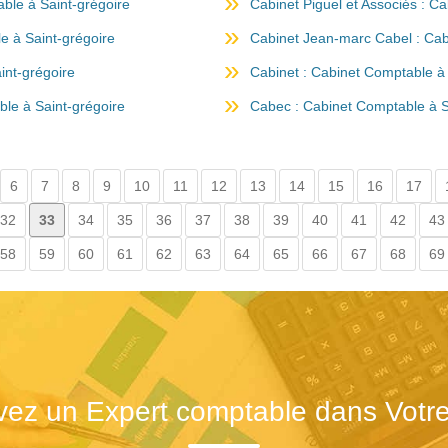
ble à Saint-grégoire
Cabinet Piguel et Associés : C
e à Saint-grégoire
Cabinet Jean-marc Cabel : Cab
int-grégoire
Cabinet : Cabinet Comptable à 
le à Saint-grégoire
Cabec : Cabinet Comptable à S
6
7
8
9
10
11
12
13
14
15
16
17
32
33
34
35
36
37
38
39
40
41
42
43
58
59
60
61
62
63
64
65
66
67
68
69
vez un Expert comptable dans Votre 