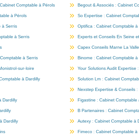
Cabinet Comptable à Pérols
Begout & Associés : Cabinet C
able à Pérols
So Expertise : Cabinet Comptab
 à Serris
Optifica : Cabinet Comptable à 
mptable à Serris
Experts et Conseils En Seine e
s
Capex Conseils Marne La Valle
Comptable à Serris
Binome : Cabinet Comptable à 
nistrol-sur-loire
Your Solutions Audit Expertise 
Comptable à Dardilly
Solution Lm : Cabinet Comptabl
Nexstep Expertise & Conseils :
 Dardilly
Figastine : Cabinet Comptable à
rdilly
B Partenaires : Cabinet Compta
à Dardilly
Autexy : Cabinet Comptable à D
ins
Fimeco : Cabinet Comptable à 