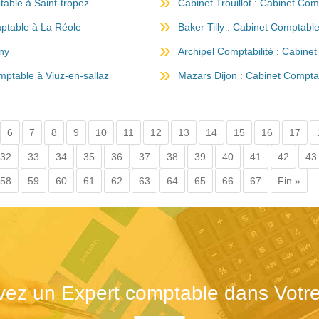
table à Saint-tropez
Cabinet Trouillot : Cabinet Co
table à La Réole
Baker Tilly : Cabinet Comptable
ny
Archipel Comptabilité : Cabine
mptable à Viuz-en-sallaz
Mazars Dijon : Cabinet Comptabl
6
7
8
9
10
11
12
13
14
15
16
17
32
33
34
35
36
37
38
39
40
41
42
43
58
59
60
61
62
63
64
65
66
67
Fin »
vez un Expert comptable dans Votre 