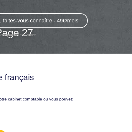
 faites-vous connaître - 49€/mois
Page 27
 comptables en France
 français
votre cabinet comptable ou vous pouvez