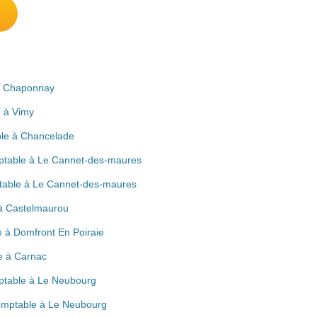
à Chaponnay
e à Vimy
le à Chancelade
mptable à Le Cannet-des-maures
table à Le Cannet-des-maures
 à Castelmaurou
e à Domfront En Poiraie
e à Carnac
ptable à Le Neubourg
Comptable à Le Neubourg