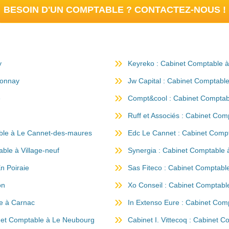
BESOIN D'UN COMPTABLE ? CONTACTEZ-NOUS !
y
Keyreko : Cabinet Comptable 
ponnay
Jw Capital : Cabinet Comptabl
e
Compt&cool : Cabinet Comptab
Ruff et Associés : Cabinet Co
able à Le Cannet-des-maures
Edc Le Cannet : Cabinet Comp
ble à Village-neuf
Synergia : Cabinet Comptable
n Poiraie
Sas Fiteco : Cabinet Comptabl
on
Xo Conseil : Cabinet Comptabl
e à Carnac
In Extenso Eure : Cabinet Com
inet Comptable à Le Neubourg
Cabinet I. Vittecoq : Cabinet 