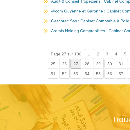
Audit & Conseil Tropeziens : Cabinet Comp
@com Guyenne et Garonne : Cabinet Comp
Gescorec Sas : Cabinet Comptable à Polig
Aramis Holding Comptabilités : Cabinet Co
Page 27 sur 196
1
2
3
4
5
25
26
27
28
29
30
31
51
52
53
54
55
56
57
Trou