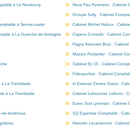
mptable à Le Neubourg
Nexa Pau Pyrenees : Cabinet C
Groupe Sully : Cabinet Compta
omptable à Serres-castet
Cabinet Michel Haloux : Cabin
ptable à La Guerche-de-bretagne
Capeos Conseils : Cabinet Co
Pagny Associés Brou : Cabinet
Mazars Pontarlier : Cabinet C
îche
Cabinet Ec 15 : Cabinet Compt
Fidexpertise : Cabinet Compta
le à La Tremblade
In Extenso Centre Ouest : Cab
ble à La Tremblade
Cabinet Leboucher Lefevre : Ca
Eurex Sud Lyonnais : Cabinet 
re-de-brethmas
S2j Expertise Comptable : Cab
gnières
Hamelin Lecardonnel : Cabine