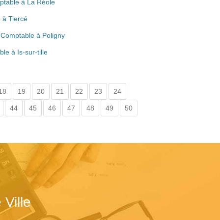
mptable à La Réole
 à Tiercé
t Comptable à Poligny
e à Is-sur-tille
18
19
20
21
22
23
24
44
45
46
47
48
49
50
Ville