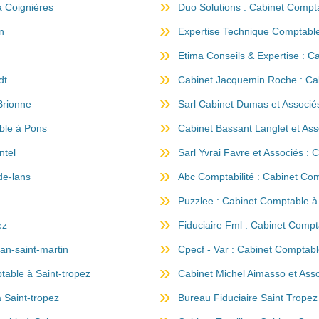
à Coignières
Duo Solutions : Cabinet Compt
n
Expertise Technique Comptables
Etima Conseils & Expertise : 
dt
Cabinet Jacquemin Roche : Ca
Brionne
Sarl Cabinet Dumas et Associé
ble à Pons
Cabinet Bassant Langlet et As
ntel
Sarl Yvrai Favre et Associés : 
de-lans
Abc Comptabilité : Cabinet Com
Puzzlee : Cabinet Comptable à 
ez
Fiduciaire Fml : Cabinet Compt
an-saint-martin
Cpecf - Var : Cabinet Comptabl
table à Saint-tropez
Cabinet Michel Aimasso et Asso
 Saint-tropez
Bureau Fiduciaire Saint Tropez