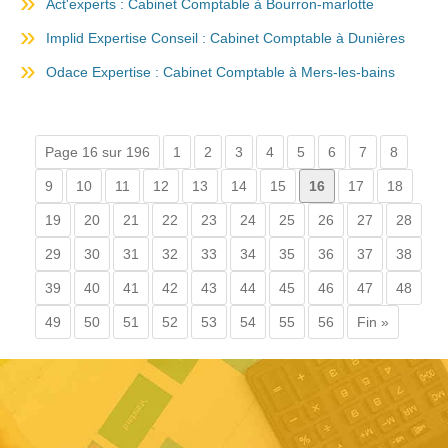
Act'experts : Cabinet Comptable à Bourron-marlotte
Implid Expertise Conseil : Cabinet Comptable à Dunières
Odace Expertise : Cabinet Comptable à Mers-les-bains
Page 16 sur 196
1
2
3
4
5
6
7
8
9
10
11
12
13
14
15
16
17
18
19
20
21
22
23
24
25
26
27
28
29
30
31
32
33
34
35
36
37
38
39
40
41
42
43
44
45
46
47
48
49
50
51
52
53
54
55
56
Fin »