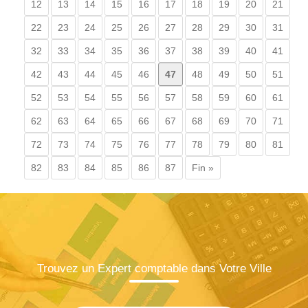
12
13
14
15
16
17
18
19
20
21
22
23
24
25
26
27
28
29
30
31
32
33
34
35
36
37
38
39
40
41
42
43
44
45
46
47
48
49
50
51
52
53
54
55
56
57
58
59
60
61
62
63
64
65
66
67
68
69
70
71
72
73
74
75
76
77
78
79
80
81
82
83
84
85
86
87
Fin »
Trouvez un Expert comptable dans Votre Ville