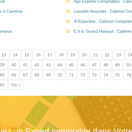
nal
Ags Experts Comptables : Cabi
e à Cambrai
Lasselin Associés : Cabinet C
Jt Expertise : Cabinet Compta
ambrai
C.h.d. Grand Hainaut : Cabine
13
14
15
16
17
18
19
20
21
22
23
2
39
40
41
42
43
44
45
46
47
48
49
50
65
66
67
68
69
70
71
72
73
74
75
76
91
Fin »
vez un Expert comptable dans Votre 