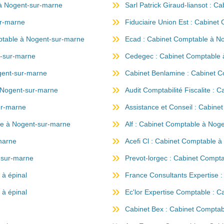
 à Nogent-sur-marne
Sarl Patrick Giraud-liansot : 
ur-marne
Fiduciaire Union Est : Cabine
ptable à Nogent-sur-marne
Ecad : Cabinet Comptable à N
t-sur-marne
Cedegec : Cabinet Comptable 
gent-sur-marne
Cabinet Benlamine : Cabinet 
à Nogent-sur-marne
Audit Comptabilité Fiscalite :
ur-marne
Assistance et Conseil : Cabin
le à Nogent-sur-marne
Alf : Cabinet Comptable à Nog
marne
Acefi Cl : Cabinet Comptable 
-sur-marne
Prevot-lorgec : Cabinet Compta
 à épinal
France Consultants Expertise :
 à épinal
Ec'lor Expertise Comptable : C
Cabinet Bex : Cabinet Comptab