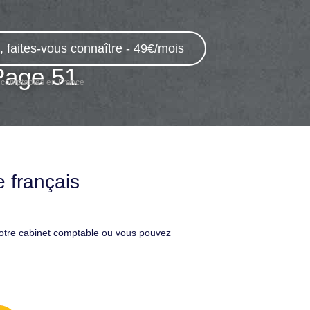
 faites-vous connaître - 49€/mois
Page 51
 comptables en France
 français
votre cabinet comptable ou vous pouvez