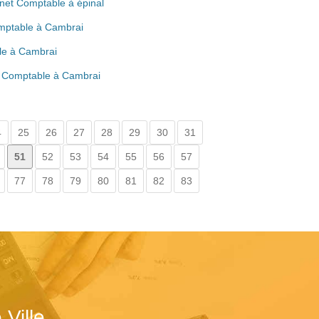
net Comptable à épinal
omptable à Cambrai
ble à Cambrai
t Comptable à Cambrai
4
25
26
27
28
29
30
31
51
52
53
54
55
56
57
77
78
79
80
81
82
83
Ville