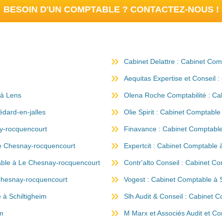
BESOIN D'UN COMPTABLE ? CONTACTEZ-NOUS !
Cabinet Delattre : Cabinet Co
Aequitas Expertise et Conseil 
 à Lens
Olena Roche Comptabilité : Ca
édard-en-jalles
Olie Spirit : Cabinet Comptabl
y-rocquencourt
Finavance : Cabinet Comptabl
Le Chesnay-rocquencourt
Expertcit : Cabinet Comptable
able à Le Chesnay-rocquencourt
Contr'alto Conseil : Cabinet 
Chesnay-rocquencourt
Vogest : Cabinet Comptable à S
 à Schiltigheim
Slh Audit & Conseil : Cabinet 
im
M Marx et Associés Audit et Co