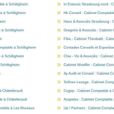
le à Schiltigheim
In Extenso Strasbourg-nord : C
e à Schiltigheim
Hk Conseil : Cabinet Comptable
heim
Hans & Associés Strasbourg : 
 à Schiltigheim
Gregoire & Associés : Cabinet 
im
Fiba - Cabinet Theobald : Cabi
mptable à Schiltigheim
Contades Conseils et Expertise
 à Schiltigheim
Chia - Vix & Associés : Cabine
 Schiltigheim
Cabinet Woelflin : Cabinet Com
m
4p Audit et Conseil : Cabinet C
Sofinex Lesage : Cabinet Compt
 Châtellerault
Cogep : Cabinet Comptable à C
e à Châtellerault
Acapelex : Cabinet Comptable à
ptable à Les Mureaux
Up ! Partners : Cabinet Compt