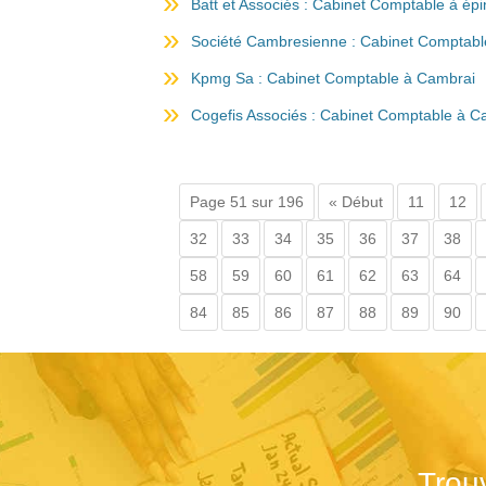
Batt et Associés : Cabinet Comptable à épi
Société Cambresienne : Cabinet Comptabl
Kpmg Sa : Cabinet Comptable à Cambrai
Cogefis Associés : Cabinet Comptable à C
Page 51 sur 196
« Début
11
12
32
33
34
35
36
37
38
58
59
60
61
62
63
64
84
85
86
87
88
89
90
Trou