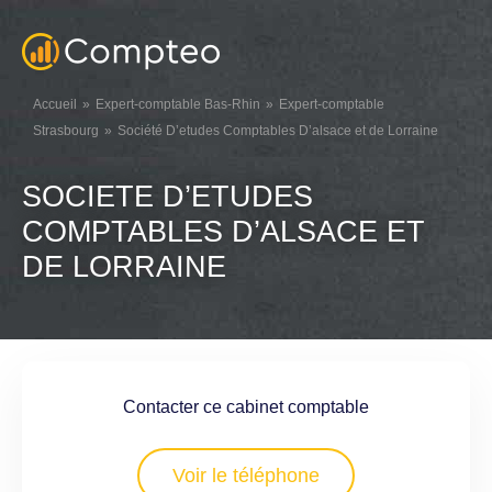
Accueil
Expert-comptable Bas-Rhin
Expert-comptable
Strasbourg
Société D’etudes Comptables D’alsace et de Lorraine
SOCIETE D’ETUDES
COMPTABLES D’ALSACE ET
DE LORRAINE
Contacter ce cabinet comptable
Voir le téléphone