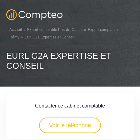
Accueil
Expert-comptable Pas-de-Calais
Expert-comptable
Rémy
Eurl G2a Expertise et Conseil
EURL G2A EXPERTISE ET
CONSEIL
Contacter ce cabinet comptable
Voir le téléphone