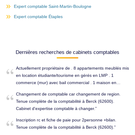
Expert comptable Saint-Martin-Boulogne
Expert comptable Étaples
Dernières recherches de cabinets comptables
Actuellement propriétaire de . 8 appartements meublés mis
en location étudiante/tourisme en gérés en LMP . 1
commerce (mur) avec bail commercial . 1 maison en
location vide . 1 SAS de location/conciergerie/marchand de
Changement de comptable car changement de region.
biens je suis à la recherche d'un expert comptable ayant
Tenue complète de la comptabilité à Berck (62600).
de très bonnes connaissances du domaine immobilier pour
Cabinet d'expertise comptable à changer.
s'occuper de ma comptabilité, de mes déclarations fiscales
et sociales, et surtout m'apporter des conseils
Inscription rc et fiche de paie pour 2personne +bilan.
(investissements, succession, optimisation...).
Tenue complète de la comptabilité à Berck (62600).
Cordialement. Conseils (juridique, fiscal, social...) à Berck