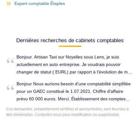
Expert comptable Étaples
Dernières recherches de cabinets comptables
Bonjour. Artisan Taxi sur Noyelles sous Lens, je suis
actuellement en auto entreprise. Je voudrais pouvoir
changer de statut ( EURL) par rapport à l'évolution de mon
entreprise. Cordialement. Conseils (juridique, fiscal,
Bonjour Nous aurions besoin d'une comptabilité simplifiée
social...) à Avion (62210).
pour un GAEC constitué le 1.07.2021. Chiffre d'affaire
prévu 60 000 euros. Merci. Établissement des comptes
annuels à Avion (62210).
Ces demandes, préalablement vérifiées et anonymisées, sont fournies à
titre d'exemples. Contactez-nous pour modification ou suppression.