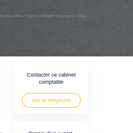
ble Bas-Rhin
Expert-comptable Strasbourg
Fiba
Contacter ce cabinet
comptable
Voir le téléphone