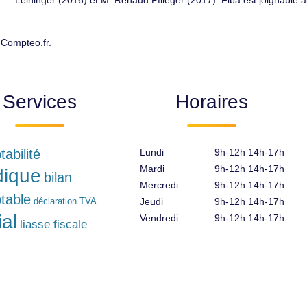
Leininger (2016) et M. Renaud Pflieger (2017). Fiba est joignable 
 Compteo.fr.
Services
Horaires
abilité
Lundi
9h-12h 14h-17h
Mardi
9h-12h 14h-17h
idique
bilan
Mercredi
9h-12h 14h-17h
table
déclaration TVA
Jeudi
9h-12h 14h-17h
ial
Vendredi
9h-12h 14h-17h
liasse fiscale