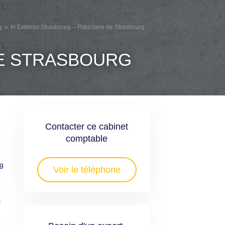
g
In Extenso Strasbourg – Fiduciaire de Strasbourg
DE STRASBOURG
Contacter ce cabinet
comptable
rg
Voir le téléphone
t