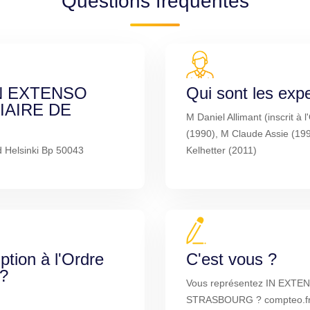
Questions fréquentes
 IN EXTENSO
Qui sont les exp
IAIRE DE
M Daniel Allimant (inscrit à
(1990), M Claude Assie (19
d Helsinki Bp 50043
Kelhetter (2011)
iption à l'Ordre
C'est vous ?
 ?
Vous représentez IN EXT
STRASBOURG ? compteo.fr e