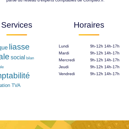
partie du réseau d'experts comptables de Compteo.fr.
Services
Horaires
liasse
Lundi
9h-12h 14h-17h
ique
Mardi
9h-12h 14h-17h
ale
social
bilan
Mercredi
9h-12h 14h-17h
Jeudi
9h-12h 14h-17h
le
ptabilité
Vendredi
9h-12h 14h-17h
ration TVA