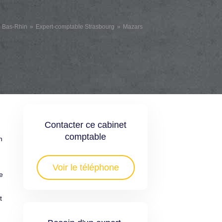
e Bas-Rhin
Expert-comptable Strasbourg
Mazars
Contacter ce cabinet
comptable
n
Voir le téléphone
e
t