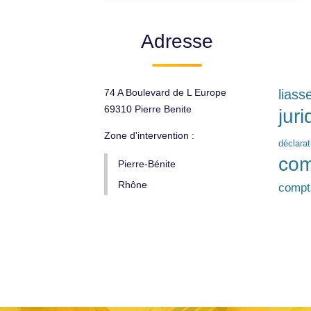
Adresse
74 A Boulevard de L Europe
liass
69310 Pierre Benite
jur
Zone d'intervention :
déclara
com
Pierre-Bénite
Rhône
compta