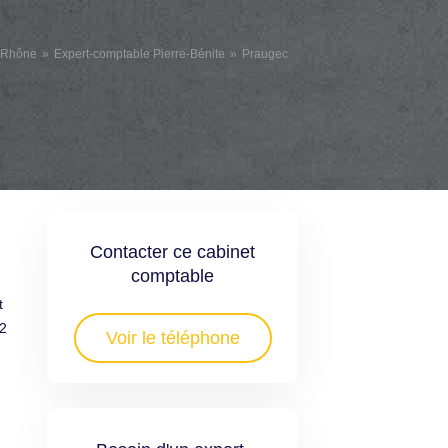
 Rhône
Expert-comptable Pierre-Bénite
Praugec
Contacter ce cabinet
comptable
t
32
Voir le téléphone