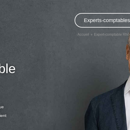
Experts-comptables,
Accueil
Expert-comptable Rhô
ble
que
ient