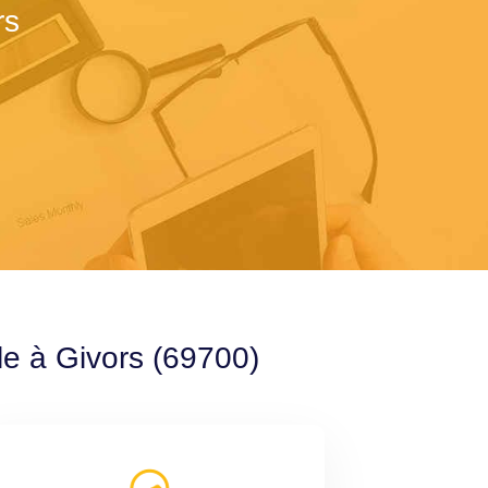
rs
le à Givors (69700)