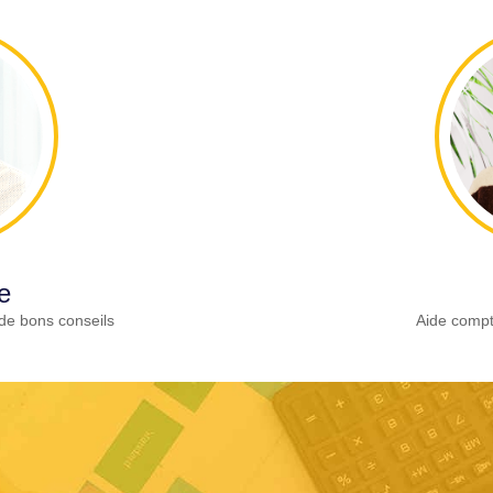
e
de bons conseils
Aide compt