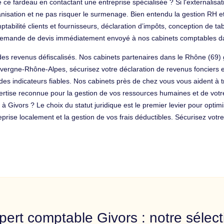
e ce fardeau en contactant une entreprise spécialisée ? Si l'externalisa
ganisation et ne pas risquer le surmenage. Bien entendu la gestion RH et
omptabilité clients et fournisseurs, déclaration d’impôts, conception de 
e demande de devis immédiatement envoyé à nos cabinets comptables 
s revenus défiscalisés. Nos cabinets partenaires dans le Rhône (69) g
ergne-Rhône-Alpes, sécurisez votre déclaration de revenus fonciers et 
c des indicateurs fiables. Nos cabinets près de chez vous vous aident à
pertise reconnue pour la gestion de vos ressources humaines et de votre
r à Givors ? Le choix du statut juridique est le premier levier pour opt
rise localement et la gestion de vos frais déductibles. Sécurisez votr
pert comptable Givors : notre sélect