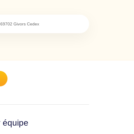
69702
Givors Cedex
r équipe