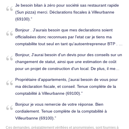
(69100).
Je besoin bilan à zéro pour société sas restaurant rapide
(Sun pizza) merci. Déclarations fiscales à Villeurbanne
(69100).
Bonjour . J'aurais besoin que mes declarations soient
officialisées donc reconnues par l'etat car je tiens ma
comptabilite tout seul en tant qu'autoentrepreneur BTP . Il
me faut une preuve de ma bonne foi pour presenter mes 5
Bonjour, J'aurai besoin d'un devis pour des conseils sur un
dernieres années de travail à mon banquier afin de
changement de statut, ainsi que une estimation de coût
beneficier d'un pret immo . Est ce possible ? D'avance
pour un projet de construction d'un local. De plus, il me
merci et bonne journée . Établissement des comptes
faudrait un autre devis pour un accompagnement
annuels à Villeurbanne (69100).
Propriétaire d'appartements, j'aurai besoin de vous pour
comptable complet pour l'année. Conseils (juridique, fiscal,
ma déclaration fiscale, et conseil. Tenue complète de la
social...) à Villeurbanne (69100).
comptabilité à Villeurbanne (69100).
Bonjour je vous remercie de votre réponse. Bien
cordialement. Tenue complète de la comptabilité à
Villeurbanne (69100).
Ces demandes, préalablement vérifiées et anonymisées, sont fournies à