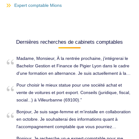
Expert comptable Mions
Dernières recherches de cabinets comptables
Madame, Monsieur, À la rentrée prochaine, j'intégrerai le
Bachelor Gestion et Finance de Pigier Lyon dans le cadre
d'une formation en alternance. Je suis actuellement à la
recherche d'un cabinet d'expertise comptable susceptible
Pour choisir le mieux statue pour une société achat et
de m'accueillir afin de poursuivre ma formation et
vente de voitures et port export. Conseils (juridique, fiscal,
développer mes compétences professionnelles. Titulaire
social...) à Villeurbanne (69100).
d'un BTS Comptabilité et Gestion, j'ai acquis une première
expérience d'un an au sein d'ENGIE. Cette expérience m'a
Bonjour, Je suis sage-femme et m'installe en collaboration
permis de renforcer mes connaissances comptables, ma
en octobre. Je souhaiterai des informations quant à
rigueur, mon sens de l'organisation ainsi que ma capacité
l'accompagnement comptable que vous pourriez
à travailler dans un environnement professionnel exigeant.
m'apporter. Cordialement. Tenue complète de la
Bonjour, Je recherche un·e expert-comptable pour me