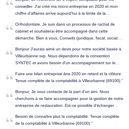
Souhaitant approfondir mes compétences techniques et
comptabilité à Villeurbanne (69100).
conseiller. J'ai créé ma micro-entreprise en 2020 et mon
élargir mes connaissances dans les domaines de la
chiffre d'affaires arrive aujourd'hui à la limite de la
comptabilité, de la fiscalité et de la gestion, j'ai choisi de
franchise TVA. J'aimerais avoir le conseil d'un expert-
poursuivre mes études en Bachelor Gestion et Finance.
Orthodontiste, Je suis dans un processus de rachat de
comptable pour savoir comment gérer au mieux ce
Intégrer un cabinet d'expertise comptable représente pour
cabinet et souhaiterai être accompagné dans cette
passage à la TVA en sachant que je travaille
moi une opportunité idéale d'apprendre au contact de
démarche. Bien à vous, Conseils (juridique, fiscal, social...)
essentiellement avec des particuliers et ai peu de frais
professionnels expérimentés et de découvrir la diversité
à Villeurbanne (69100).
matériel et que la TVA est donc pour moi un gros
Bonjour J'aurais aimé un devis pour notre société basée à
des missions liées à l'accompagnement des entreprises.
changement. J'aimerais comprendre comment optimiser la
Villeurbanne svp. Nous dépendons de la convention
Mon rythme d'alternance est de trois jours en entreprise et
comptabilité de mon statut. Seriez-vous disponible pour me
SYNTEC et avons besoin d'un accompagnement sur le
deux jours à l'école, ce qui me permettra de m'investir
conseiller ? Dans l'attente de votre réponse, Cordialement,
plan comptable et social. Tenue complète de la
pleinement dans les missions qui me seront confiées tout
Faire une bilan entreprise âne 2020 en retard et la clôture.
Camille Pascal. Conseils (juridique, fiscal, social...) à
comptabilité à Villeurbanne (69100).
en poursuivant ma formation. Sérieuse, motivée et
Tenue complète de la comptabilité à Villeurbanne (69100).
Villeurbanne (69100).
désireuse d'évoluer dans le domaine de la comptabilité, je
serais heureuse de pouvoir vous rencontrer afin
Bonjour, Je vous contacte de la part d'un ami. Nous
d'échanger sur ma candidature et sur l'intérêt que je
cherchons à se faire accompagner pour la gestion de notre
pourrais représenter pour votre cabinet. Dans l'attente de
entreprise de restauration. Est-ce possible d'échanger
votre retour, je vous prie d'agréer, Madame, Monsieur,
rapidement ensemble pour un rendez-vous très
Besoin de connaître plus la comptabilité. Tenue complète
l'expression de mes salutations distinguées. Grisilda
prochainement? Belle journée à vous, Cordialement.
de la comptabilité à Villeurbanne (69100).
VULAJ 06 09 58 30 80. Expert comptable à Villeurbanne
Tenue complète de la comptabilité à Villeurbanne (69100).