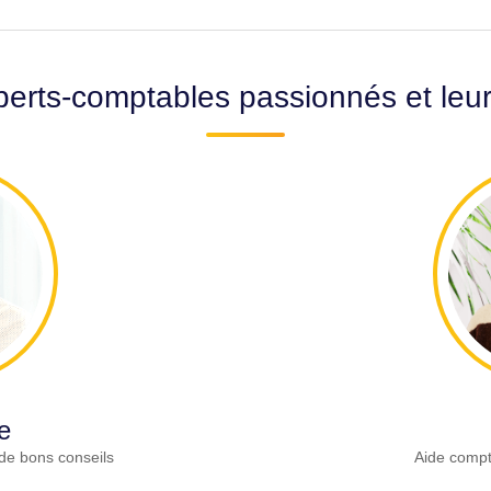
erts-comptables passionnés et leu
e
de bons conseils
Aide compt