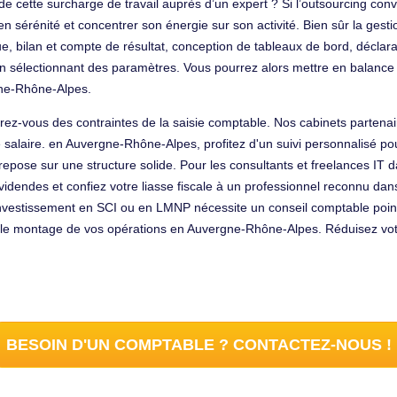
de cette surcharge de travail auprès d’un expert ? Si l’outsourcing conv
 sérénité et concentrer son énergie sur son activité. Bien sûr la gestion
que, bilan et compte de résultat, conception de tableaux de bord, décla
n sélectionnant des paramètres. Vous pourrez alors mettre en balance 
ne-Rhône-Alpes.
rez-vous des contraintes de la saisie comptable. Nos cabinets partena
e salaire. en Auvergne-Rhône-Alpes, profitez d'un suivi personnalisé pou
 repose sur une structure solide. Pour les consultants et freelances IT
idendes et confiez votre liasse fiscale à un professionnel reconnu dans
l'investissement en SCI ou en LMNP nécessite un conseil comptable poi
e montage de vos opérations en Auvergne-Rhône-Alpes. Réduisez votre
BESOIN D'UN COMPTABLE ? CONTACTEZ-NOUS !