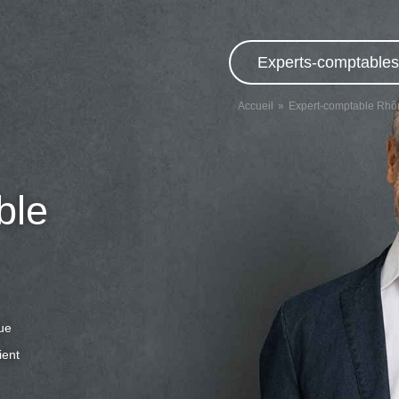
Experts-comptables,
Accueil
Expert-comptable Rhô
ble
que
ient