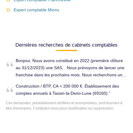
Expert comptable Mions
Dernières recherches de cabinets comptables
Bonjour, Nous avons constitué en 2022 (première clôture
au 31/12/2023) une SAS, . Nous prévoyons de lancer une
franchise dans les prochains mois. Nous recherchons un
comptable qui peut nous accompagner, notamment dans
Construction / BTP, CA < 200 000 €. Établissement des
les missions suivantes : - tenue de la comptabilité -
comptes annuels à Tassin-la-Demi-Lune (69160).
établissement des comptes annuels - établissement de la
Ces demandes, préalablement vérifiées et anonymisées, sont fournies à
déclaration de TVA annuelle - établissement des futures
titre d'exemples. Contactez-nous pour modification ou suppression.
fiches de paies Et toutes les autres obligations juridiques
qui concernent la comptabilité. Pouvez-vous nous indiquer
si vous êtes disposés à nous accompagner, si oui, pouvez-
vous nous transmettre une proposition commerciale ? Je