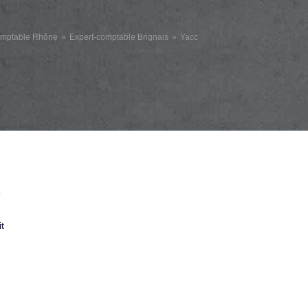
omptable Rhône
Expert-comptable Brignais
Yacc
e
t