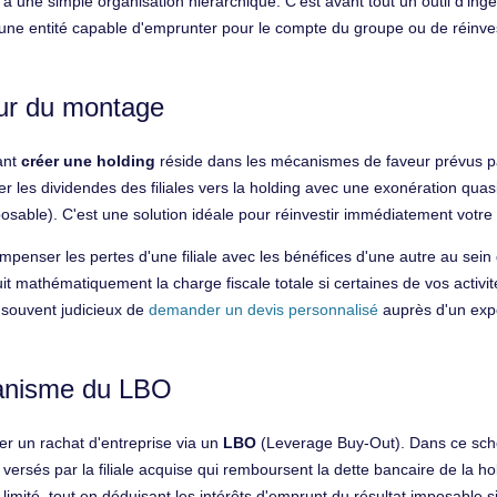
 une simple organisation hiérarchique. C'est avant tout un outil d'ingéni
z une entité capable d'emprunter pour le compte du groupe ou de réinvest
œur du montage
ant
créer une holding
réside dans les mécanismes de faveur prévus p
les dividendes des filiales vers la holding avec une exonération quasi 
posable). C'est une solution idéale pour réinvestir immédiatement votre
penser les pertes d'une filiale avec les bénéfices d'une autre au se
éduit mathématiquement la charge fiscale totale si certaines de vos acti
st souvent judicieux de
demander un devis personnalisé
auprès d'un exper
écanisme du LBO
iser un rachat d'entreprise via un
LBO
(Leverage Buy-Out). Dans ce sch
 versés par la filiale acquise qui remboursent la dette bancaire de la 
mité, tout en déduisant les intérêts d'emprunt du résultat imposable si 