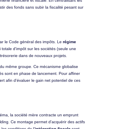
erie financière et fiscale. En centralisant les
ir des fonds sans subir la fiscalité pesant sur
ar le Code général des impôts. Le
régime
totale d'impôt sur les sociétés (seule une
 trésorerie dans de nouveaux projets.
in du même groupe. Ce mécanisme globalise
vités sont en phase de lancement. Pour affiner
t afin d'évaluer le gain net potentiel de ces
éma, la société mère contracte un emprunt
holding. Ce montage permet d'acquérir des actifs
les conditions de l'
intégration fiscale
sont