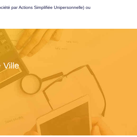
été par Actions Simplifiée Unipersonnelle) ou
Ville