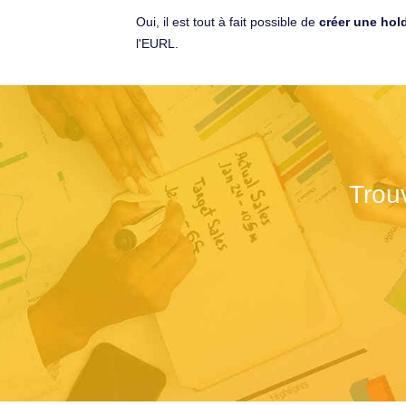
Oui, il est tout à fait possible de
créer une hol
l'EURL.
Trou