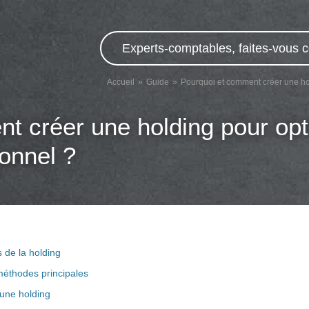
Experts-comptables, faites-vous c
Accueil
Guide
Pourquoi et comment créer une hol
t créer une holding pour opt
ionnel ?
 de la holding
méthodes principales
une holding