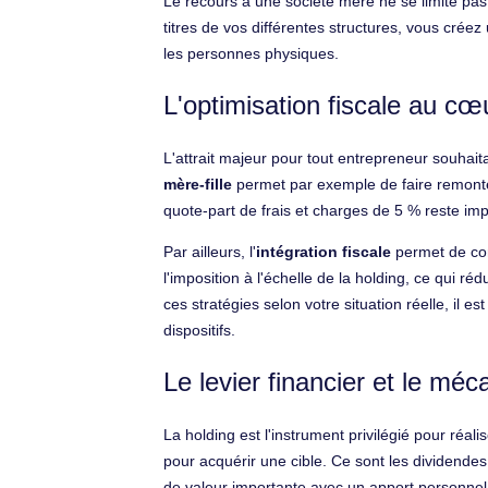
Le recours à une société mère ne se limite pas à
titres de vos différentes structures, vous crée
les personnes physiques.
L'optimisation fiscale au c
L'attrait majeur pour tout entrepreneur souhait
mère-fille
permet par exemple de faire remonter 
quote-part de frais et charges de 5 % reste im
Par ailleurs, l'
intégration fiscale
permet de com
l'imposition à l'échelle de la holding, ce qui r
ces stratégies selon votre situation réelle, il e
dispositifs.
Le levier financier et le m
La holding est l'instrument privilégié pour réal
pour acquérir une cible. Ce sont les dividendes
de valeur importante avec un apport personnel li