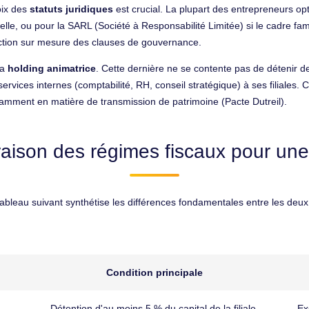
oix des
statuts juridiques
est crucial. La plupart des entrepreneurs op
lle, ou pour la SARL (Société à Responsabilité Limitée) si le cadre famil
ction sur mesure des clauses de gouvernance.
la
holding animatrice
. Cette dernière ne se contente pas de détenir des
ervices internes (comptabilité, RH, conseil stratégique) à ses filiales.
tamment en matière de transmission de patrimoine (Pacte Dutreil).
ison des régimes fiscaux pour une
 tableau suivant synthétise les différences fondamentales entre les deu
Condition principale
Détention d'au moins 5 % du capital de la filiale.
Ex