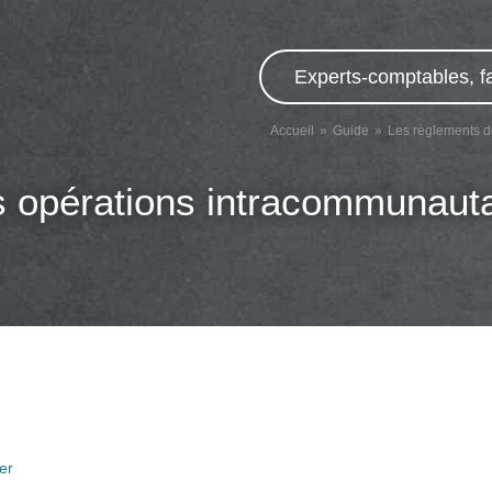
Experts-comptables, fa
Accueil
Guide
Les règlements d
 opérations intracommunauta
er