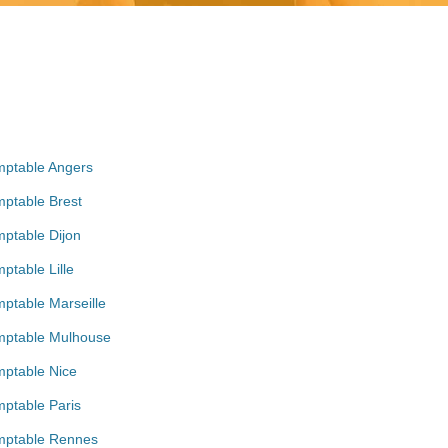
ptable Angers
ptable Brest
ptable Dijon
ptable Lille
ptable Marseille
ptable Mulhouse
ptable Nice
ptable Paris
ptable Rennes