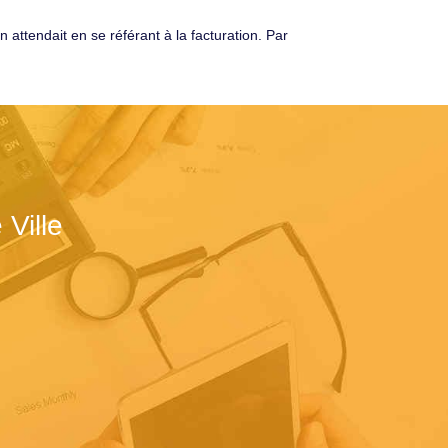
 attendait en se référant à la facturation. Par
Ville