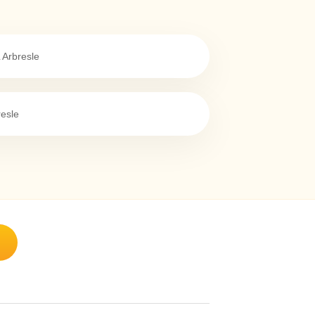
 Arbresle
resle