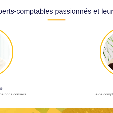
erts-comptables passionnés et leu
e
de bons conseils
Aide compt