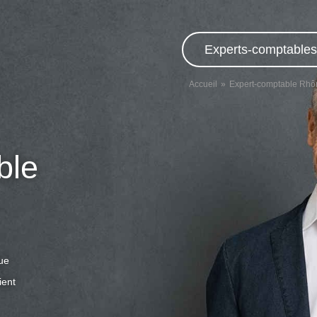
Experts-comptables,
Accueil
Expert-comptable Rhô
ble
que
ient