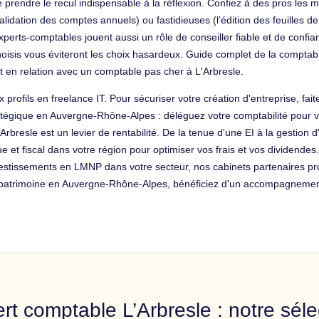
prendre le recul indispensable à la réflexion. Confiez à des pros les m
idation des comptes annuels) ou fastidieuses (l’édition des feuilles de 
experts-comptables jouent aussi un rôle de conseiller fiable et de confia
isis vous éviteront les choix hasardeux. Guide complet de la comptabi
 en relation avec un comptable pas cher à L'Arbresle.
rofils en freelance IT. Pour sécuriser votre création d'entreprise, fai
ratégique en Auvergne-Rhône-Alpes : déléguez votre comptabilité pour
L’Arbresle est un levier de rentabilité. De la tenue d'une EI à la gestio
que et fiscal dans votre région pour optimiser vos frais et vos dividende
nvestissements en LMNP dans votre secteur, nos cabinets partenaires p
 du patrimoine en Auvergne-Rhône-Alpes, bénéficiez d'un accompagnemen
rt comptable L’Arbresle : notre séle