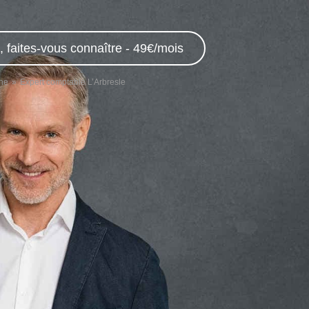
 faites-vous connaître - 49€/mois
ne
Expert comptable L’Arbresle