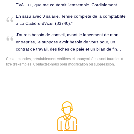
TVA +++, que me couterait l'emsemble. Cordialement
Jacques GROS. Expert comptable à La Cadière-d'Azur
En sasu avec 3 salarié. Tenue complète de la comptabilité
(83740).
à La Cadière-d'Azur (83740).
J'aurais besoin de conseil, avant le lancement de mon
entreprise, je suppose avoir besoin de vous pour, un
contrat de travail, des fiches de paie et un bilan de fin
saison. Tenue complète de la comptabilité à La Cadière-
Ces demandes, préalablement vérifiées et anonymisées, sont fournies à
d'Azur (83740).
titre d'exemples. Contactez-nous pour modification ou suppression.