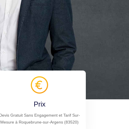
Prix
Devis Gratuit Sans Engagement et Tarif Sur-
Mesure à Roquebrune-sur-Argens (83520)