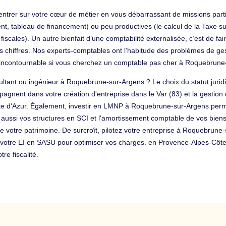
entrer sur votre cœur de métier en vous débarrassant de missions part
t, tableau de financement) ou peu productives (le calcul de la Taxe sur 
fiscales). Un autre bienfait d’une comptabilité externalisée, c’est de f
s chiffres. Nos experts-comptables ont l’habitude des problèmes de gest
e incontournable si vous cherchez un comptable pas cher à Roquebrune
sultant ou ingénieur à Roquebrune-sur-Argens ? Le choix du statut juridi
nent dans votre création d'entreprise dans le Var (83) et la gestion d
te d'Azur. Également, investir en LMNP à Roquebrune-sur-Argens perm
 aussi vos structures en SCI et l'amortissement comptable de vos biens.
 de votre patrimoine. De surcroît, pilotez votre entreprise à Roquebrune
 votre EI en SASU pour optimiser vos charges. en Provence-Alpes-Côte 
re fiscalité.