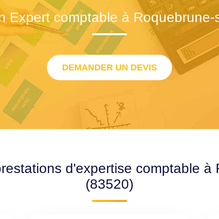
n Expert comptable à Roquebrune-
DEMANDER UN DEVIS
prestations d'expertise comptable 
(83520)