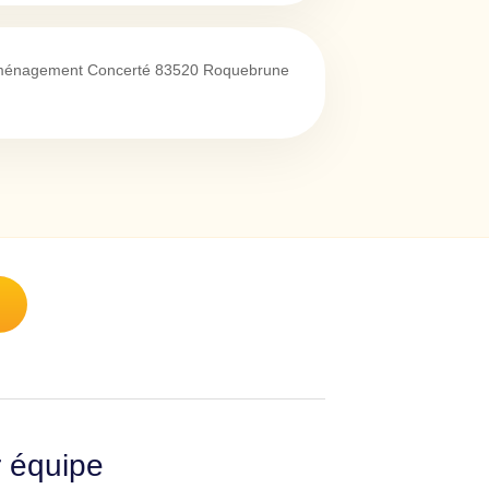
Aménagement Concerté
83520
Roquebrune
r équipe