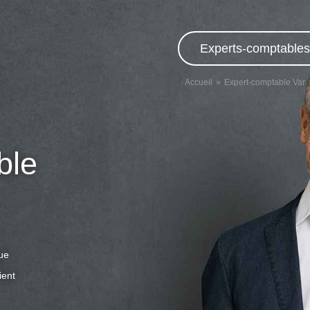
Experts-comptables,
Accueil
Expert-comptable Var
ble
que
ient