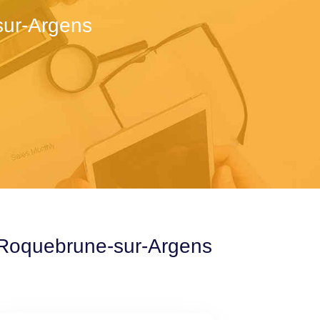
sur-Argens
à Roquebrune-sur-Argens