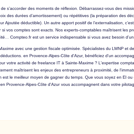
fin de s’accorder des moments de réflexion. Débarrassez-vous des miss
oix des durées d’amortissement) ou répétitives (la préparation des décl
ur Ajoutée déductible). Un autre apport positif de l’externalisation, c’est 
r si vos comptes sont exacts. Nos experts-comptables maîtrisent les p
tuité… Compteo.fr est un service indispensable si vous avez besoin d’
-Maxime avec une gestion fiscale optimisée. Spécialistes du LMNP et de 
 déductions. en Provence-Alpes-Côte d'Azur, bénéficiez d'un accompag
our votre activité de freelance IT à Sainte-Maxime ? L'expertise compta
ement maîtrisent les enjeux des entrepreneurs à proximité, de l'immatric
on est le meilleur moyen de gagner du temps. Que vous soyez en EI ou
es en Provence-Alpes-Côte d'Azur vous accompagnent dans votre pilotage