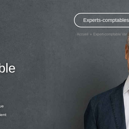
Experts-comptables,
Accueil
Expert-comptable Var
ble
que
ient