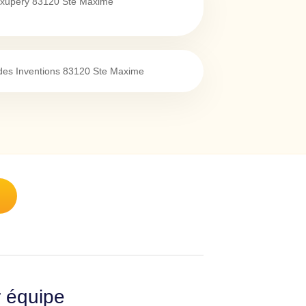
Exupery
83120
Ste Maxime
es Inventions
83120
Ste Maxime
r équipe