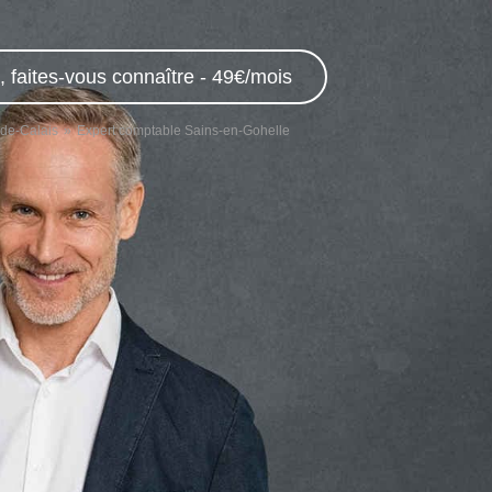
 faites-vous connaître - 49€/mois
de-Calais
Expert comptable Sains-en-Gohelle