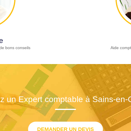
e
de bons conseils
Aide compt
z un Expert comptable à Sains-en-
DEMANDER UN DEVIS