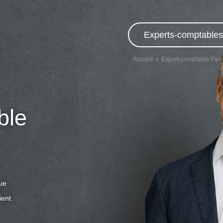
Experts-comptables,
Accueil
Expert-comptable Pas-
ble
que
ient