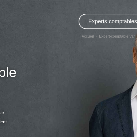
Experts-comptables,
Accueil
Expert-comptable Var
ble
que
ient