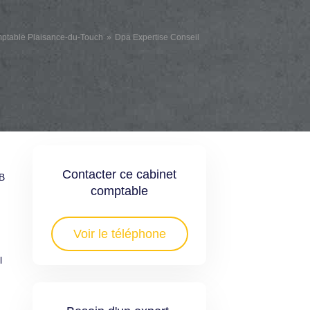
mptable Plaisance-du-Touch
Dpa Expertise Conseil
Contacter ce cabinet
 B
comptable
Voir le téléphone
l