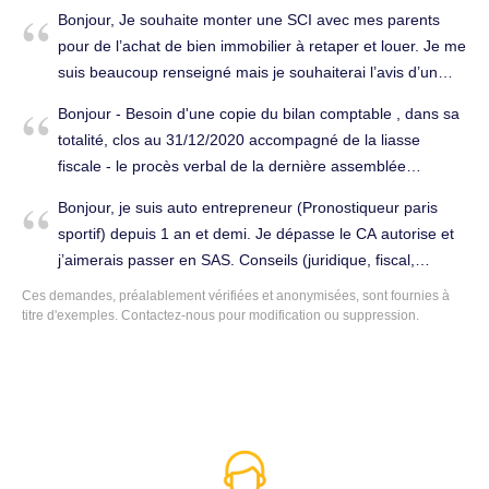
la comptabilité à Tournefeuille (31170).
Bonjour, Je souhaite monter une SCI avec mes parents
pour de l’achat de bien immobilier à retaper et louer. Je me
suis beaucoup renseigné mais je souhaiterai l’avis d’un
expert. Je suis disponible pour un rendez vous
Bonjour - Besoin d'une copie du bilan comptable , dans sa
téléphonique. Cordialement. Conseils (juridique, fiscal,
totalité, clos au 31/12/2020 accompagné de la liasse
social...) à Tournefeuille (31170).
fiscale - le procès verbal de la dernière assemblée
générale qui doit valider le bilan comptable 2020. Tenue
Bonjour, je suis auto entrepreneur (Pronostiqueur paris
complète de la comptabilité à Tournefeuille (31170).
sportif) depuis 1 an et demi. Je dépasse le CA autorise et
j’aimerais passer en SAS. Conseils (juridique, fiscal,
social...) à Tournefeuille (31170).
Ces demandes, préalablement vérifiées et anonymisées, sont fournies à
titre d'exemples. Contactez-nous pour modification ou suppression.