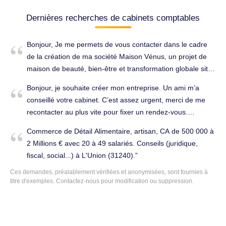
Dernières recherches de cabinets comptables
Bonjour, Je me permets de vous contacter dans le cadre
de la création de ma société Maison Vénus, un projet de
maison de beauté, bien-être et transformation globale situé
à L’Union. Je suis actuellement en phase de finalisation de
Bonjour, je souhaite créer mon entreprise. Un ami m’a
mon dossier bancaire et je recherche un cabinet
conseillé votre cabinet. C’est assez urgent, merci de me
comptable pouvant m’accompagner sur la création et le
recontacter au plus vite pour fixer un rendez-vous.
suivi de ma société, notamment pour : la validation de mon
Cordialement. Tenue complète de la comptabilité à L'Union
prévisionnel financier ; l’accompagnement à la création
Commerce de Détail Alimentaire, artisan, CA de 500 000 à
(31240).
d’une SASU à l’IS ; le montage du dossier bancaire ; la
2 Millions € avec 20 à 49 salariés. Conseils (juridique,
gestion comptable, fiscale et sociale ; la mise en place d’un
fiscal, social...) à L'Union (31240).
suivi simple pour piloter l’activité. Je souhaiterais savoir s’il
Ces demandes, préalablement vérifiées et anonymisées, sont fournies à
serait possible de convenir d’un rendez-vous afin de vous
titre d'exemples. Contactez-nous pour modification ou suppression.
présenter mon projet, d’échanger sur vos modalités
d’accompagnement et d’obtenir une estimation de vos
honoraires. Je peux vous transmettre mon business plan