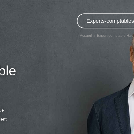
Experts-comptables,
Accueil
Expert-comptable Hau
ble
que
ient