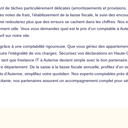
ant de tâches particulièrement délicates (amortissements et provisions,
otes de frais, l’établissement de la liasse fiscale, le suivi des encours 
us ne redouterez plus que des erreurs se cachent dans les chiffres. No
ément utile. Vous vous demandez quel est le prix d’un comptable à Aut
if sur notre site.
ive grâce à une comptabilité rigoureuse. Que vous gériez des apparte
uire l'intégralité de vos charges. Sécurisez vos déclarations en Haute-
n tant que freelance IT à Auterive devient simple avec le bon partenaire.
re département. De la saisie à la liasse fiscale annuelle, profitez d'un
ts d'Auterive, simplifiez votre quotidien. Nos experts-comptables près 
itanie, nos partenaires assurent un accompagnement complet pour sécu