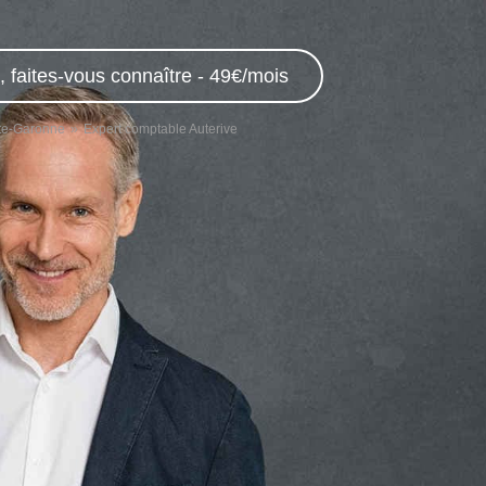
 faites-vous connaître - 49€/mois
te-Garonne
Expert comptable Auterive