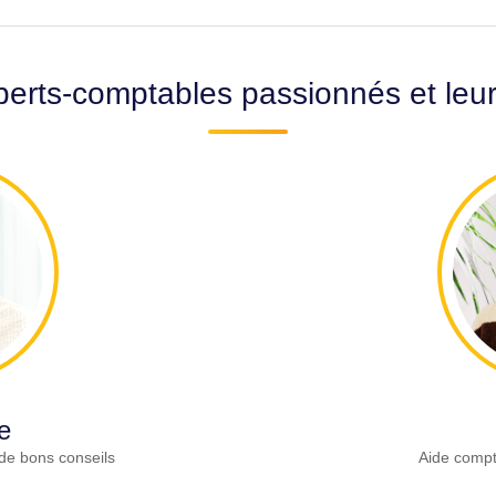
erts-comptables passionnés et leu
e
de bons conseils
Aide compt