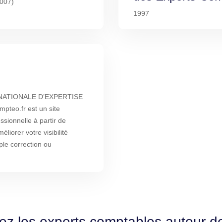
2007)
1997
 NATIONALE D’EXPERTISE
eo.fr est un site
ssionnelle à partir de
liorer votre visibilité
ple correction ou
ez les experts comptables autour d