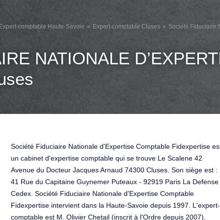
Expert-comptable Haute-Savoie
Expert-comptable Cluses
Société Fiduciaire
AIRE NATIONALE D’EXPER
uses
Société Fiduciaire Nationale d'Expertise Comptable Fidexpertise es
un cabinet d'expertise comptable qui se trouve Le Scalene 42
Avenue du Docteur Jacques Arnaud 74300 Cluses. Son siège est :
41 Rue du Capitaine Guynemer Puteaux - 92919 Paris La Defense
Cedex. Société Fiduciaire Nationale d'Expertise Comptable
Fidexpertise intervient dans la Haute-Savoie depuis 1997. L'expert-
comptable est M. Olivier Chetail (inscrit à l'Ordre depuis 2007).