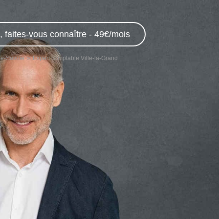
 faites-vous connaître - 49€/mois
te-Savoie
Expert comptable Ville-la-Grand