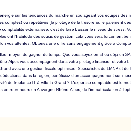
 énergie sur les tendances du marché en soulageant vos équipes des mi
s comptes) ou répétitives (le pilotage de la trésorerie, le paiement des 
e comptabilité externalisée, c’est de faire baisser le niveau de stress.
les ont l’habitude des soucis de gestion, cela vous sera forcément béné
selon vos attentes. Obtenez une offre sans engagement grâce à Compteo
eilleur moyen de gagner du temps. Que vous soyez en EI ou déjà en SAS
ône-Alpes vous accompagnent dans votre pilotage financier et votre bi
a-Grand avec une gestion fiscale optimisée. Spécialistes du LMNP et de
déductions. dans la région, bénéficiez d'un accompagnement sur-mesure
vité de freelance IT à Ville-la-Grand ? L'expertise comptable est le mot
s entrepreneurs en Auvergne-Rhône-Alpes, de l'immatriculation à l'opti