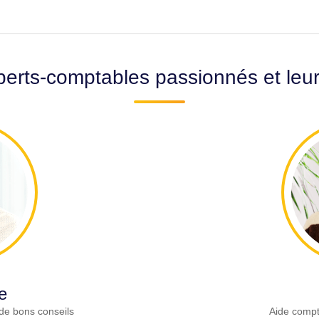
erts-comptables passionnés et leu
e
de bons conseils
Aide compt