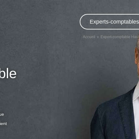
Experts-comptables,
Accueil
Expert-comptable Hau
ble
que
ient