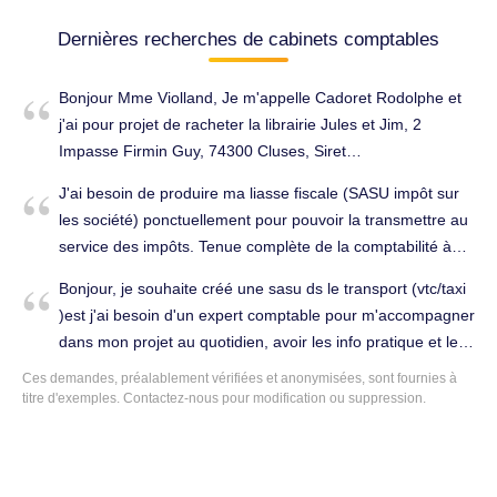
Dernières recherches de cabinets comptables
Bonjour Mme Violland, Je m'appelle Cadoret Rodolphe et
j'ai pour projet de racheter la librairie Jules et Jim, 2
Impasse Firmin Guy, 74300 Cluses, Siret
n°78864902800016, auprès de Mme Macheda Caroline
J'ai besoin de produire ma liasse fiscale (SASU impôt sur
suite à son projet de départ à la retraite. Les pièces qui
les société) ponctuellement pour pouvoir la transmettre au
vous sont nécessaires à la constitution du dossier ? Je
service des impôts. Tenue complète de la comptabilité à
voudrais savoir quelles sont les démarches à effectuer
Cluses (74300).
pour effectuer l'acquisition ? Et suite à ses informations,
Bonjour, je souhaite créé une sasu ds le transport (vtc/taxi
quel type de statut juridique me conseilliez-vous de
)est j'ai besoin d'un expert comptable pour m'accompagner
souscrire ? Dans l'attente d'une réponse de votre part, je
dans mon projet au quotidien, avoir les info pratique et les
vous prie, Madame Violland, de bien vouloir recevoir mes
meilleur conseil. Cordialement, Tenue complète de la
Ces demandes, préalablement vérifiées et anonymisées, sont fournies à
plus respectueuses salutations. Cordialement Mr Cadoret
comptabilité à Cluses (74300).
titre d'exemples. Contactez-nous pour modification ou suppression.
Rodolphe. Conseils (juridique, fiscal, social...) à Cluses
(74300).