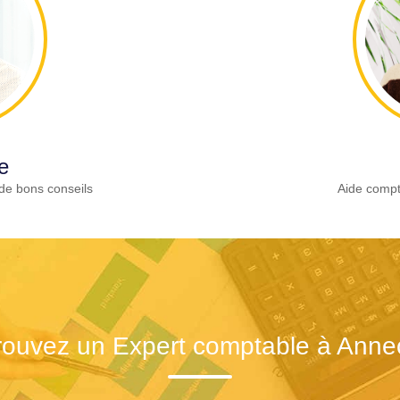
e
de bons conseils
Aide compt
rouvez un Expert comptable à Anne