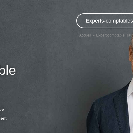
Experts-comptables,
Accueil
Expert-comptable Hau
ble
que
ient