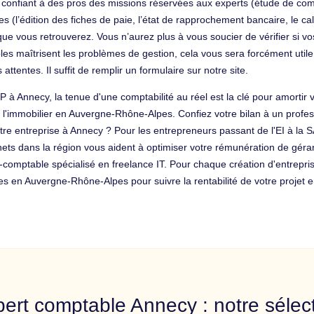
onfiant à des pros des missions réservées aux experts (étude de comp
 (l’édition des fiches de paie, l’état de rapprochement bancaire, le cal
prit que vous retrouverez. Vous n’aurez plus à vous soucier de vérifier s
es maîtrisent les problèmes de gestion, cela vous sera forcément utile
ttentes. Il suffit de remplir un formulaire sur notre site.
P à Annecy, la tenue d'une comptabilité au réel est la clé pour amortir 
de l'immobilier en Auvergne-Rhône-Alpes. Confiez votre bilan à un prof
votre entreprise à Annecy ? Pour les entrepreneurs passant de l'EI à la
inets dans la région vous aident à optimiser votre rémunération de gérant
omptable spécialisé en freelance IT. Pour chaque création d'entreprise 
es en Auvergne-Rhône-Alpes pour suivre la rentabilité de votre projet e
ert comptable Annecy : notre sélec