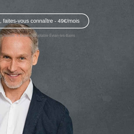
 faites-vous connaître - 49€/mois
te-Savoie
Expert comptable Évian-les-Bains