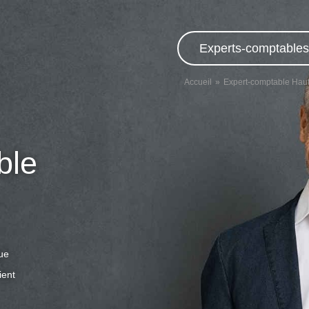
Experts-comptables,
Accueil
Expert-comptable Hau
ble
que
ient