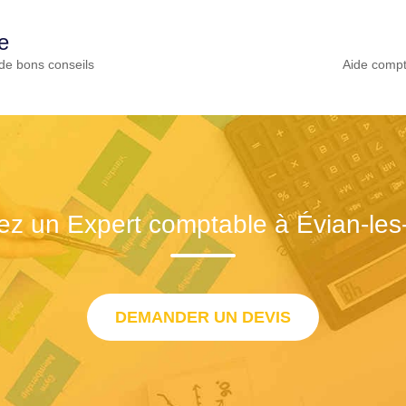
e
de bons conseils
Aide compt
ez un Expert comptable à Évian-les
DEMANDER UN DEVIS