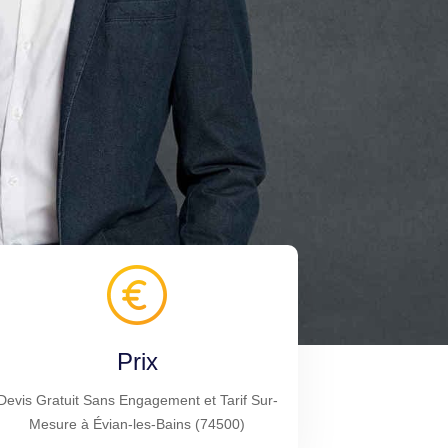
Prix
Devis Gratuit Sans Engagement et Tarif Sur-
Mesure à Évian-les-Bains (74500)