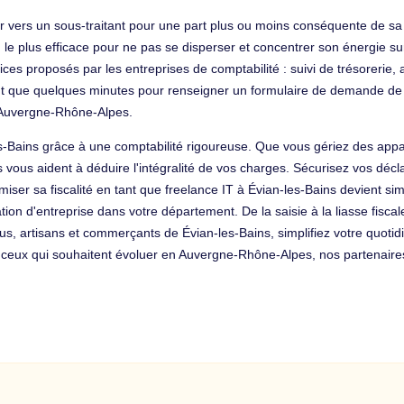
r vers un sous-traitant pour une part plus ou moins conséquente de sa c
 le plus efficace pour ne pas se disperser et concentrer son énergie sur
ces proposés par les entreprises de comptabilité : suivi de trésorerie, 
aut que quelques minutes pour renseigner un formulaire de demande de
 Auvergne-Rhône-Alpes.
-les-Bains grâce à une comptabilité rigoureuse. Que vous gériez des 
ous aident à déduire l'intégralité de vos charges. Sécurisez vos décl
imiser sa fiscalité en tant que freelance IT à Évian-les-Bains devient s
éation d'entreprise dans votre département. De la saisie à la liasse fisca
lus, artisans et commerçants de Évian-les-Bains, simplifiez votre quot
r ceux qui souhaitent évoluer en Auvergne-Rhône-Alpes, nos partena